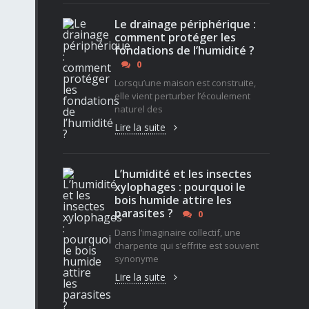
Le drainage périphérique :
comment protéger les
fondations de l’humidité ?
0
Lorsqu’une maison est construite,
elle vient perturber l’écoulement
naturel des
Lire la suite
L’humidité et les insectes
xylophages : pourquoi le
bois humide attire les
parasites ?
0
Dans l’imaginaire collectif, une
charpente qui s’effrite est souvent
synonyme
Lire la suite