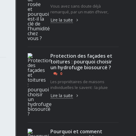
s
Vous avez sans doute déjà
remarqué, par un matin d’hiver,
Lire la suite
Protection des façades et
toitures : pourquoi choisir
un hydrofuge biosourcé ?
0
Les propriétaires de maisons
individuelles le savent : la pluie
Lire la suite
Pourquoi et comment