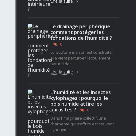
Lire la suite
Le drainage périphérique :
comment protéger les
fondations de l’humidité ?
0
Lorsqu’une maison est construite,
elle vient perturber l’écoulement
naturel des
Lire la suite
L’humidité et les insectes
xylophages : pourquoi le
bois humide attire les
parasites ?
0
Dans l’imaginaire collectif, une
charpente qui s’effrite est souvent
synonyme