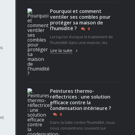
Pourquoi et comment
ventiler ses combles pour
protéger sa maison de
l’humidité ?
0
Lorsqu’on évoque le traitement de
l’humidité dans une maison, les
us
Lire la suite
Peintures thermo-
réflectrices : une solution
efficace contre la
condensation intérieure ?
0
nt
Dans la lutte contre l’humidité, nous
nous concentrons souvent sur