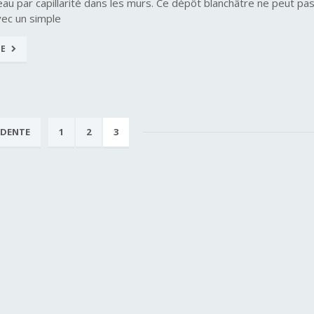
au par capillarité dans les murs. Ce dépôt blanchâtre ne peut pa
vec un simple
TE
ÉDENTE
1
2
3