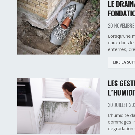
LE DRAIN
FONDATIO
20 NOVEMBRE
Lorsqu’une ma
eaux dans le 
enterrés, cré
LIRE LA SUI
LES GEST
L’HUMIDI
20 JUILLET 2
L’humidité d
dommages imp
dégradation s