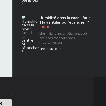
Humidité dans la cave : faut-
il la ventiler ou l’étancher ?
0
L’humidité dans un bâtiment peut
avoir des conséquences
importantes sur
Lire la suite
1
R