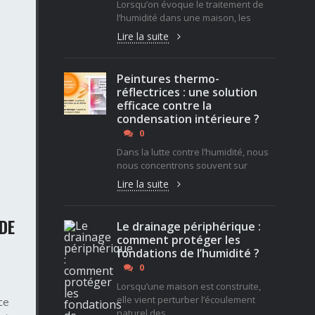
Lorsqu’on évoque le traitement de
l’humidité dans une maison, les
Lire la suite
Peintures thermo-
réflectrices : une solution
efficace contre la
condensation intérieure ?
0
Dans la lutte contre l’humidité, nous
nous concentrons souvent sur
Lire la suite
DE
Le drainage périphérique :
comment protéger les
fondations de l’humidité ?
0
Lorsqu’une maison est construite,
elle vient perturber l’écoulement
ce
naturel des