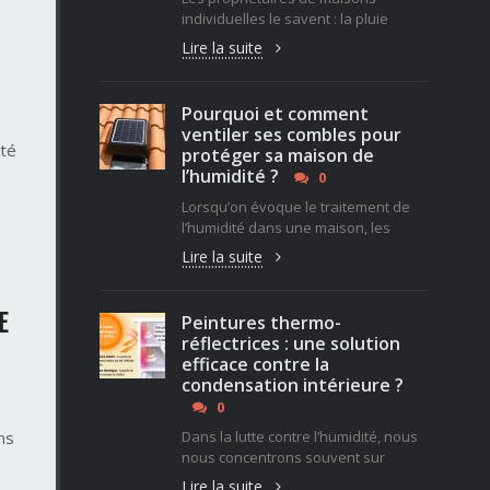
individuelles le savent : la pluie
Lire la suite
Pourquoi et comment
ventiler ses combles pour
ité
protéger sa maison de
l’humidité ?
0
Lorsqu’on évoque le traitement de
l’humidité dans une maison, les
Lire la suite
E
Peintures thermo-
réflectrices : une solution
efficace contre la
condensation intérieure ?
0
ns
Dans la lutte contre l’humidité, nous
nous concentrons souvent sur
Lire la suite