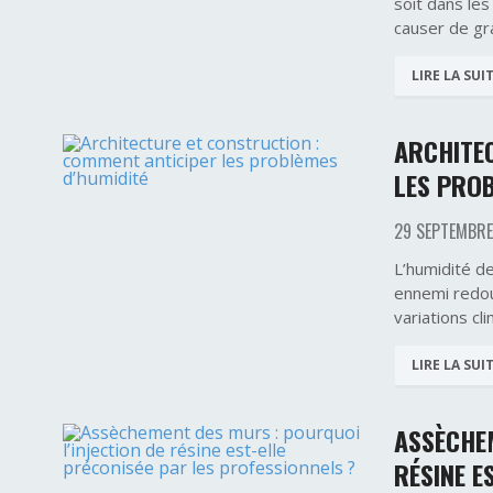
soit dans les
causer de gr
LIRE LA SUI
ARCHITE
LES PROB
29 SEPTEMBRE
L’humidité d
ennemi redout
variations c
LIRE LA SUI
ASSÈCHEM
RÉSINE E