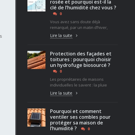
rosée et pourquoi est-il la
clé de l’humidité chez vous ?
0
Vous avez sans doute déjà
remarqué, par un matin d’hiver,
Lire la suite
es
Protection des façades et
toitures : pourquoi choisir
un hydrofuge biosourcé ?
0
Les propriétaires de maisons
individuelles le savent : la pluie
Lire la suite
Pourquoi et comment
ventiler ses combles pour
protéger sa maison de
l’humidité ?
0