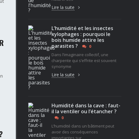
ut
Lire la suite
L’humidité et les insectes
xylophages : pourquoi le
bois humide attire les
ER
parasites ?
0
Dans l’imaginaire collectif, une
charpente qui s’effrite est souvent
synonyme
Lire la suite
un
Humidité dans la cave : faut-
il la ventiler ou l’étancher ?
0
L’humidité dans un bâtiment peut
?
avoir des conséquences
importantes sur