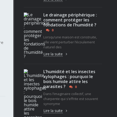
Le drainage périphérique :
comment protéger les
fondations de l’humidité ?
0
Lorsqu’une maison est construite,
re
elle vient perturber l’écoulement
naturel des
Lire la suite
L’humidité et les insectes
xylophages : pourquoi le
bois humide attire les
parasites ?
0
Dans l’imaginaire collectif, une
charpente qui s’effrite est souvent
synonyme
Lire la suite