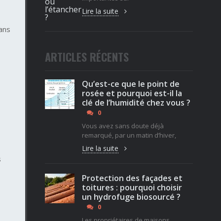
Lire la suite
ans
ARTICLES RÉCENTS
Qu’est-ce que le point de
rosée et pourquoi est-il la
clé de l’humidité chez vous ?
0
Vous avez sans doute déjà
remarqué, par un matin d’hiver,
Lire la suite
s
Protection des façades et
toitures : pourquoi choisir
un hydrofuge biosourcé ?
0
Les propriétaires de maisons