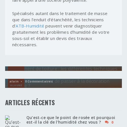
faire appel à une société polyvalente.
Spécialisés autant dans le traitement de masse
que dans l’enduit d’étanchéité, les techniciens
d’
ATB-Humidité
peuvent venir diagnostiquer
gratuitement les problèmes d’humidité de votre
sous-sol et établir un devis des travaux
nécessaires.
TRAVAUX HUMIDITÉ
Traitement de toiture : les différentes
techniques
HUMIDITÉ
alain •
Quels travaux avant de passer à la décoration
A LA UNE
intérieure ?
alain • 0 Commentaires
A LA UNE
ARTICLES RÉCENTS
Qu’est-ce que le point de rosée et pourquoi
est-il la clé de l’humidité chez vous ?
0