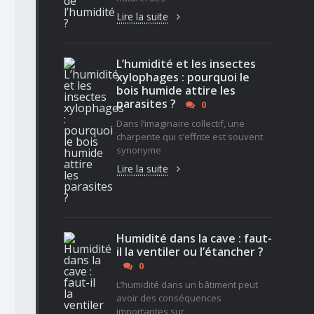
Lire la suite
L’humidité et les insectes
xylophages : pourquoi le
bois humide attire les
parasites ?
0
Dans l’imaginaire collectif, une
charpente qui s’effrite est souvent
synonyme
Lire la suite
Humidité dans la cave : faut-
il la ventiler ou l’étancher ?
0
L’humidité dans un bâtiment peut
avoir des conséquences
importantes sur