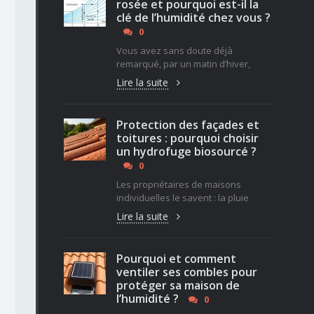
rosée et pourquoi est-il la
clé de l’humidité chez vous ?
0
Vous avez sans doute déjà
remarqué, par un matin d’hiver,
Lire la suite
Protection des façades et
toitures : pourquoi choisir
un hydrofuge biosourcé ?
0
Les propriétaires de maisons
individuelles le savent : la pluie
Lire la suite
Pourquoi et comment
ventiler ses combles pour
protéger sa maison de
l’humidité ?
0