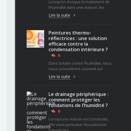
Lorsqu’on évoque le traitement de
l’humidité dans une maison, les
Lire la suite
Peintures thermo-
réflectrices : une solution
efficace contre la
condensation intérieure ?
0
Dans la lutte contre l’humidité, nous
nous concentrons souvent sur
Lire la suite
Le drainage périphérique :
comment protéger les
fondations de l’humidité ?
0
Lorsqu’une maison est construite,
elle vient perturber l’écoulement
naturel des