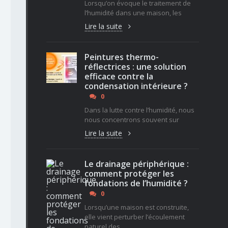
Lorsqu’on évoque le traitement de
l’humidité dans une maison, les
Lire la suite
Peintures thermo-
réflectrices : une solution
efficace contre la
condensation intérieure ?
0
Dans la lutte contre l’humidité, nous
nous concentrons souvent sur
Lire la suite
Le drainage périphérique :
comment protéger les
fondations de l’humidité ?
0
Lorsqu’une maison est construite,
elle vient perturber l’écoulement
naturel des