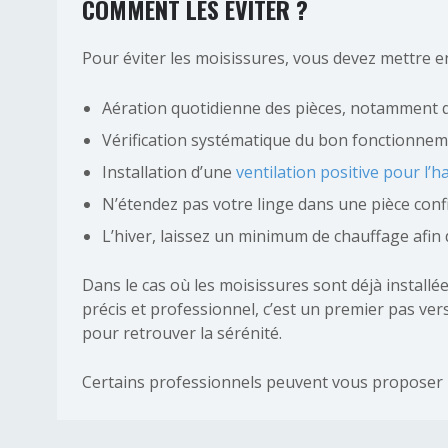
COMMENT LES ÉVITER ?
Pour éviter les moisissures, vous devez mettre en
Aération quotidienne des pièces, notamment qu
Vérification systématique du bon fonctionneme
Installation d’une
ventilation positive pour l’h
N’étendez pas votre linge dans une pièce confiné
L’hiver, laissez un minimum de chauffage afin 
Dans le cas où les moisissures sont déjà installé
précis et professionnel, c’est un premier pas ver
pour retrouver la sérénité.
Certains professionnels peuvent vous proposer
HUMIDITÉ
HUMIDITÉ
5 Conseils
Comment protéger son enfant
limiter la
de l’humidité dans la chambre ?
maison