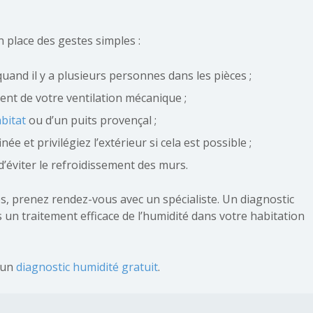
 place des gestes simples :
and il y a plusieurs personnes dans les pièces ;
nt de votre ventilation mécanique ;
abitat
ou d’un puits provençal ;
e et privilégiez l’extérieur si cela est possible ;
d’éviter le refroidissement des murs.
es, prenez rendez-vous avec un spécialiste. Un diagnostic
s un traitement efficace de l’humidité dans votre habitation
 un
diagnostic humidité gratuit
.
 pratiques pour
 condensation dans la