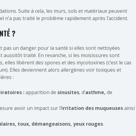
dations. Suite à cela, les murs, sols et matériaux peuvent
el n’a pas traité le problème rapidement après l’accident.
NTÉ ?
 pas un danger pour la santé si elles sont nettoyées
t aussitôt traité. En revanche, si les moisissures sont
 elles libèrent des spores et des mycotoxines (c’est le cas
um). Elles deviennent alors allergènes voir toxiques et
ères :
ratoires :
apparition de
sinusites
, d’
asthme,
de
esure avoir un impact sur l’
irritation des muqueuses
ainsi
laires, toux, démangeaisons, yeux rouges
.