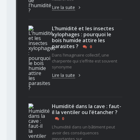
Lire la suite
L’humidité et les insectes
xylophages : pourquoi le
bois humide attire les
parasites ?
0
Dans l’imaginaire collectif, une
charpente qui s’effrite est souvent
synonyme
Lire la suite
Humidité dans la cave : faut-
il la ventiler ou l’étancher ?
0
L’humidité dans un bâtiment peut
avoir des conséquences
importantes sur