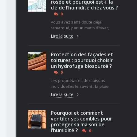
rosée et pourquoi est-il la
clé de l’humidité chez vous ?
0
Vous avez sans doute déjà
remarqué, par un matin d’hiver,
Lire la suite
Protection des façades et
toitures : pourquoi choisir
un hydrofuge biosourcé ?
0
Les propriétaires de maisons
individuelles le savent : la pluie
Lire la suite
Pourquoi et comment
ventiler ses combles pour
protéger sa maison de
l’humidité ?
0