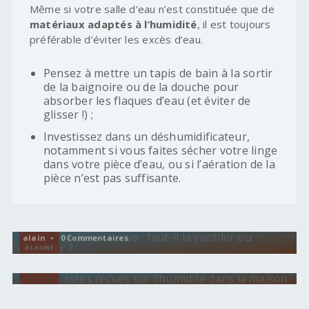
Même si votre salle d’eau n’est constituée que de
matériaux adaptés à l’humidité
, il est toujours
préférable d’éviter les excès d’eau.
Pensez à mettre un tapis de bain à la sortir
de la baignoire ou de la douche pour
absorber les flaques d’eau (et éviter de
glisser !) ;
Investissez dans un déshumidificateur,
notamment si vous faites sécher votre linge
dans votre pièce d’eau, ou si l’aération de la
pièce n’est pas suffisante.
HUMIDITÉ
Humidité dans la cave : faut-il la ventiler ou
l’étancher ?
HUMIDITÉ
Quatre idées reçues sur l’humidité dans la
alain • 0 Commentaires
A LA UNE
maison
alain •
A LA UNE