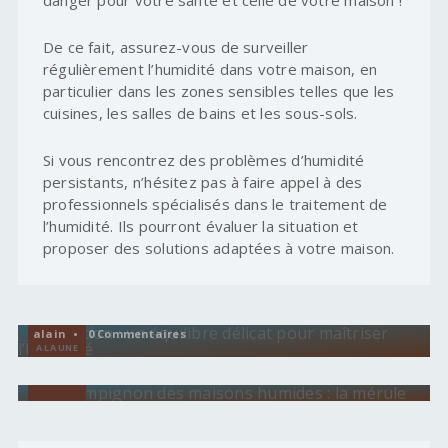
danger pour votre santé et celle de votre maison !
De ce fait, assurez-vous de surveiller
régulièrement l’humidité dans votre maison, en
particulier dans les zones sensibles telles que les
cuisines, les salles de bains et les sous-sols.
Si vous rencontrez des problèmes d’humidité
persistants, n’hésitez pas à faire appel à des
professionnels spécialisés dans le traitement de
l’humidité. Ils pourront évaluer la situation et
proposer des solutions adaptées à votre maison.
VENTILATION
L’isolation : un équilibre délicat pour maîtriser
l’humidité
HUMIDITÉ
alain • 0 Commentaires
A LA UNE
Le champignon des maisons humides : la mérule
alain •
A LA UNE