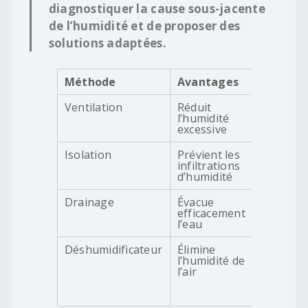
diagnostiquer la cause sous-jacente
de l’humidité et de proposer des
solutions adaptées.
Méthode
Avantages
Inconvé
Ventilation
Réduit
Peut néc
l’humidité
des trav
excessive
d’install
Isolation
Prévient les
Coûts d’i
infiltrations
suppléme
d’humidité
Drainage
Évacue
Nécessit
efficacement
mainten
l’eau
régulièr
Déshumidificateur
Élimine
Nécessit
l’humidité de
surveilla
l’air
une
mainten
régulièr