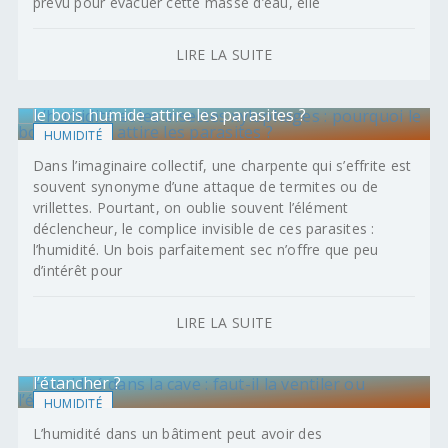
prévu pour évacuer cette masse d’eau, elle
LIRE LA SUITE
L’humidité et les insectes xylophages : pourquoi
le bois humide attire les parasites ?
HUMIDITÉ
Dans l’imaginaire collectif, une charpente qui s’effrite est
souvent synonyme d’une attaque de termites ou de
vrillettes. Pourtant, on oublie souvent l’élément
déclencheur, le complice invisible de ces parasites :
l’humidité. Un bois parfaitement sec n’offre que peu
d’intérêt pour
LIRE LA SUITE
Humidité dans la cave : faut-il la ventiler ou
l’étancher ?
HUMIDITÉ
L’humidité dans un bâtiment peut avoir des