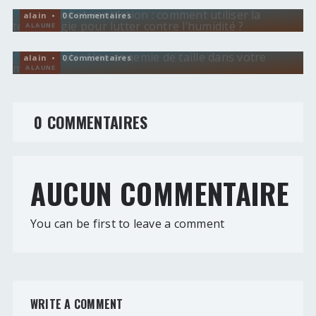
HUMIDITÉ
alain • 0 Commentaires
La Mérule : Une ennemie de taille dans votre
A LA UNE
maison !
alain • 0 Commentaires
A LA UNE
0 COMMENTAIRES
AUCUN COMMENTAIRE
You can be first to leave a comment
WRITE A COMMENT