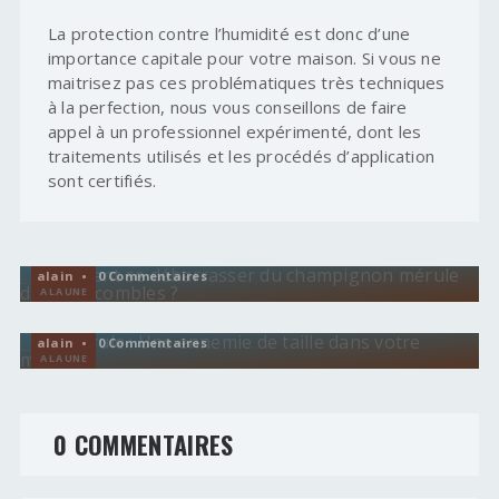
La protection contre l’humidité est donc d’une
importance capitale pour votre maison. Si vous ne
maitrisez pas ces problématiques très techniques
à la perfection, nous vous conseillons de faire
appel à un professionnel expérimenté, dont les
traitements utilisés et les procédés d’application
sont certifiés.
TRAVAUX HUMIDITÉ
Comment se débarrasser du champignon mérule
dans les combles ?
VENTILATION
alain • 0 Commentaires
La Mérule : Une ennemie de taille dans votre
A LA UNE
maison !
alain • 0 Commentaires
A LA UNE
0 COMMENTAIRES