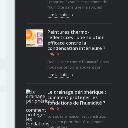
Lorsqu’on évoque le traitement de
l’humidité dans une maison, les
Lire la suite
Peintures thermo-
réflectrices : une solution
efficace contre la
condensation intérieure ?
0
Dans la lutte contre l’humidité, nous
nous concentrons souvent sur
Lire la suite
t
Le drainage périphérique :
comment protéger les
fondations de l’humidité ?
0
Lorsqu’une maison est construite,
elle vient perturber l’écoulement
naturel des