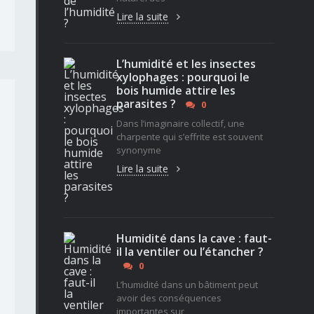
Lire la suite
L’humidité et les insectes
xylophages : pourquoi le
bois humide attire les
parasites ?
0
Dans l’imaginaire collectif, une
charpente qui s’effrite est souvent
synonyme
Lire la suite
Humidité dans la cave : faut-
il la ventiler ou l’étancher ?
0
L’humidité dans un bâtiment peut
avoir des conséquences
importantes sur