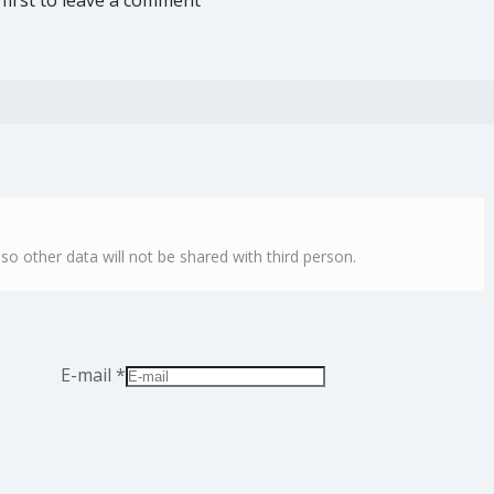
first to leave a comment
lso other data will not be shared with third person.
E-mail
*