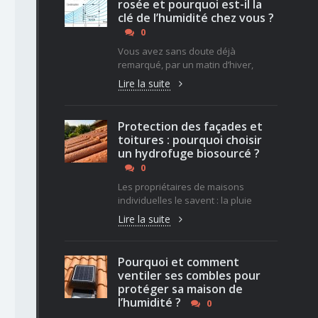
rosée et pourquoi est-il la
clé de l’humidité chez vous ?
0
Vous avez sans doute déjà
remarqué, par un matin d’hiver,
Lire la suite
Protection des façades et
toitures : pourquoi choisir
un hydrofuge biosourcé ?
0
Les propriétaires de maisons
individuelles le savent : la pluie
Lire la suite
Pourquoi et comment
ventiler ses combles pour
protéger sa maison de
l’humidité ?
0