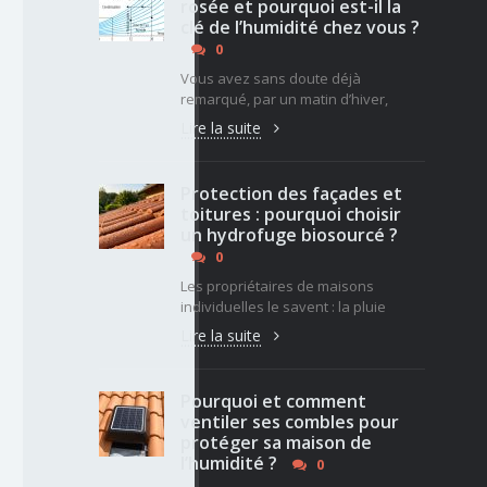
rosée et pourquoi est-il la
clé de l’humidité chez vous ?
0
Vous avez sans doute déjà
remarqué, par un matin d’hiver,
Lire la suite
Protection des façades et
toitures : pourquoi choisir
un hydrofuge biosourcé ?
0
Les propriétaires de maisons
individuelles le savent : la pluie
Lire la suite
Pourquoi et comment
ventiler ses combles pour
protéger sa maison de
l’humidité ?
0