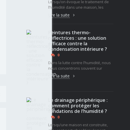
Lorsqu’on évoque le traitement de
l’humidité dans une maison, les
Lire la suite
Peintures thermo-
réflectrices : une solution
efficace contre la
condensation intérieure ?
0
Dans la lutte contre l’humidité, nous
nous concentrons souvent sur
Lire la suite
t
Le drainage périphérique :
comment protéger les
fondations de l’humidité ?
0
Lorsqu’une maison est construite,