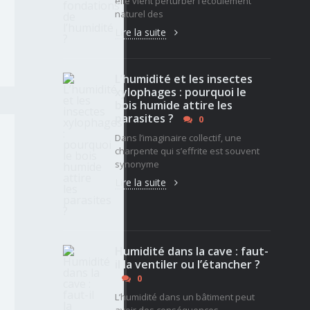
elle vient perturber l’écoulement
naturel des
Lire la suite
L’humidité et les insectes
xylophages : pourquoi le
bois humide attire les
parasites ?
0
Dans l’imaginaire collectif, une
charpente qui s’effrite est souvent
synonyme
Lire la suite
Humidité dans la cave : faut-
il la ventiler ou l’étancher ?
0
L’humidité dans un bâtiment peut